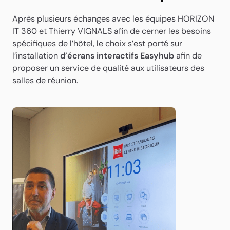
Après plusieurs échanges avec les équipes HORIZON
IT 360 et Thierry VIGNALS afin de cerner les besoins
spécifiques de l’hôtel, le choix s’est porté sur
l’installation
d’écrans interactifs Easyhub
afin de
Démarrer le support
proposer un service de qualité aux utilisateurs des
technique en ligne
salles de réunion.
Afin de nous permettre de mener les opérations de
votre assistance en ligne, vous devez autoriser
l’exécution du logiciel Teamviewer en cliquant sur le
bouton « Autoriser l’exécution » ci-dessous.
Après votre acceptation, vous serez redirigé vers
une autre page internet nous permettant d’être mis
en contact une fois le logiciel exécuté.
Autoriser l’exécution
Retour