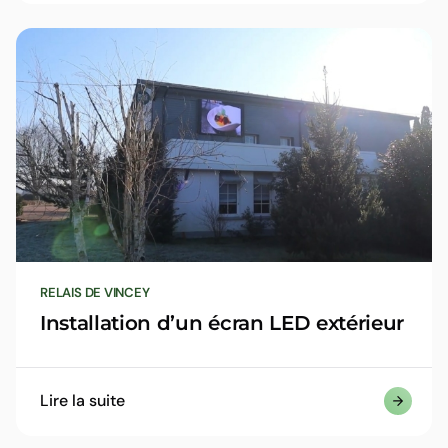
assistance en ligne, vous devez autoriser l’exécution du 
Teamviewer en cliquant sur le bouton « Autoriser l’exécu
dessous.
Après votre acceptation, vous serez redirigé vers une a
internet nous permettant d’être mis en contact une fois l
exécuté.
Autoriser l’exécution
Retour
RELAIS DE VINCEY
Installation d’un écran LED extérieur
Lire la suite