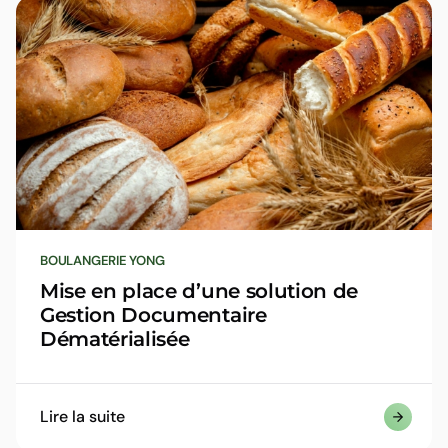
BOULANGERIE YONG
Mise en place d’une solution de
Gestion Documentaire
Dématérialisée
Démarrer le support techniq
ligne
Lire la suite
Afin de nous permettre de mener les opérations de vot