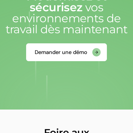
sécurisez
vos
environnements de
travail dès maintenant
Démarrer le support techniqu
Demander une démo
Afin de nous permettre de mener les opérations de votr
ligne, vous devez autoriser l’exécution du logiciel Team
sur le bouton « Autoriser l’exécution » ci-dessous.
Après votre acceptation, vous serez redirigé vers une a
nous permettant d’être mis en contact une fois le logici
Foire aux