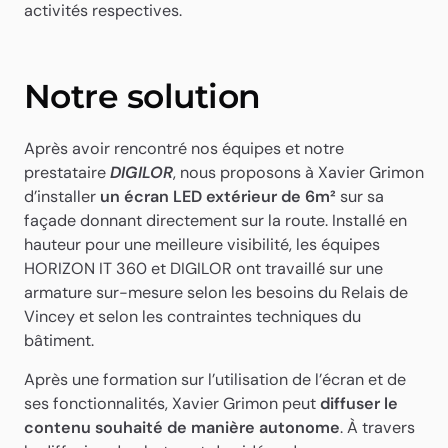
Après votre acceptation, vous serez redirigé vers
activités respectives.
une autre page internet nous permettant d’être mis
en contact une fois le logiciel exécuté.
Notre solution
Autoriser l’exécution
Retour
Après avoir rencontré nos équipes et notre
prestataire
DIGILOR
, nous proposons à Xavier Grimon
d’installer
un écran LED extérieur de 6m²
sur sa
façade donnant directement sur la route. Installé en
hauteur pour une meilleure visibilité, les équipes
HORIZON IT 360 et DIGILOR ont travaillé sur une
armature sur-mesure selon les besoins du Relais de
Vincey et selon les contraintes techniques du
bâtiment.
Après une formation sur l’utilisation de l’écran et de
ses fonctionnalités, Xavier Grimon peut
diffuser le
contenu souhaité de manière autonome
. À travers