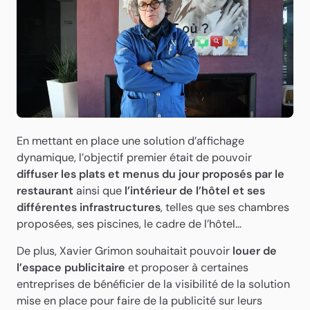
En mettant en place une solution d’affichage
dynamique, l’objectif premier était de pouvoir
diffuser les plats et menus du jour proposés par le
Démarrer le support
restaurant
ainsi que
l’intérieur de l’hôtel et ses
technique en ligne
différentes infrastructures
, telles que ses chambres
proposées, ses piscines, le cadre de l’hôtel…
Afin de nous permettre de mener les opérations de
votre assistance en ligne, vous devez autoriser
De plus, Xavier Grimon souhaitait pouvoir
louer de
l’exécution du logiciel Teamviewer en cliquant sur le
l’espace publicitaire
et proposer à certaines
bouton « Autoriser l’exécution » ci-dessous.
entreprises de bénéficier de la visibilité de la solution
mise en place pour faire de la publicité sur leurs